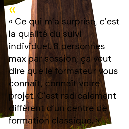
«
« Ce qui m’a surprise, c’est
la qualité du suivi
individuel. 8 personnes
max par session, ça veut
dire que le formateur vous
connaît, connaît votre
projet. C’est radicalement
différent d’un centre de
formation classique. »