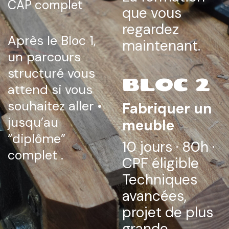
CAP complet
que vous
regardez
Après le Bloc 1,
maintenant.
un parcours
structuré vous
BLOC 2
attend si vous
souhaitez aller •
Fabriquer un
jusqu’au
meuble
“diplôme”
10 jours · 80h ·
complet .
CPF éligible
Techniques
avancées,
projet de plus
grande