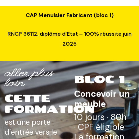
CAP Menuisier Fabricant (bloc 1)
RNCP 36112
, diplôme d’Etat – 100% réussite juin
2025
aller plus
BLOC 1
loin
Concevoir un
CETTE
meuble
FORMATION
10 jours · 80h
est une porte
· CPF éligible
d’entrée vers le
La formation