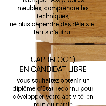
fabriquer vos propres
meubles, comprendre les
techniques,
ne plus dépendre des délais et
tarifs d’autrui.
CAP (BLOC 1)
EN CANDIDAT LIBRE
Vous souhaitez obtenir un
diplôme d’Etat reconnu pour
développer votre activité, en
tout ou partie