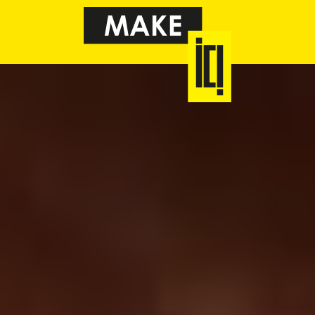
Ci-desso
trouverez
de créne
disponib
la réuni
d’inform
ligne.