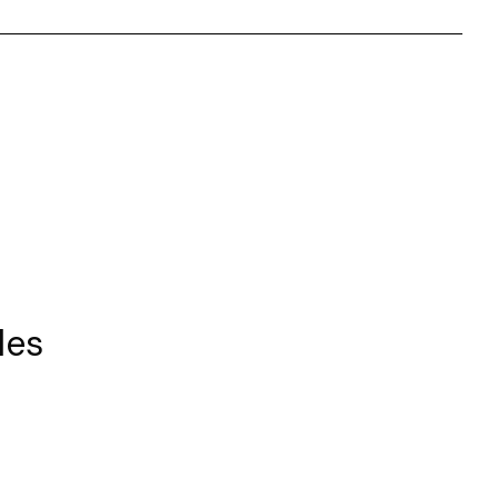
tionnez une durée
Valider
les