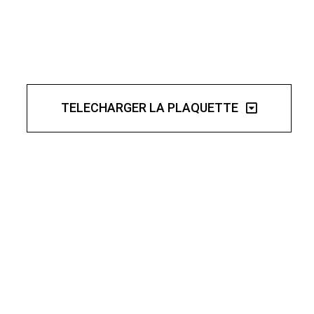
TELECHARGER LA PLAQUETTE
Fermer
uvez votre session
tionnez une manufacture