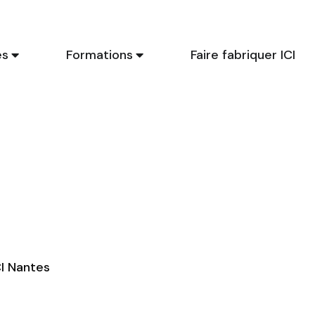
es
Formations
Faire fabriquer ICI
Ci
li
p
en
CI Nantes