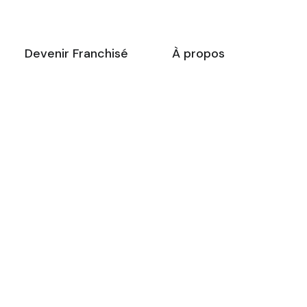
Devenir Franchisé
À propos
-dessous vous trouverez une
ste de créneaux disponibles
our
la réunion d’information
 ligne.