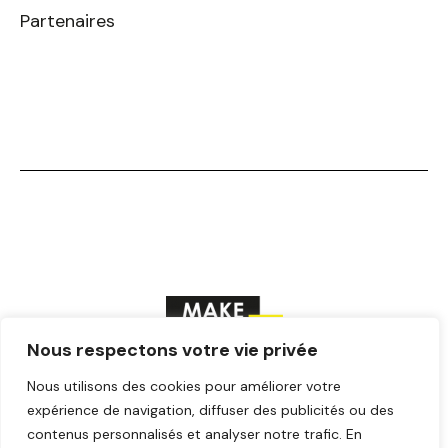
Partenaires
Nous respectons votre vie privée
F
T
Y
I
L
Nous utilisons des cookies pour améliorer votre
a
w
o
n
i
expérience de navigation, diffuser des publicités ou des
c
i
u
s
n
contenus personnalisés et analyser notre trafic. En
© Make ICI – Tous droits réservés
e
t
t
t
k