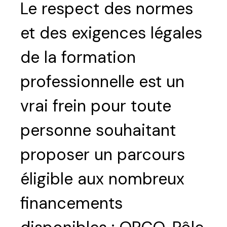
Le respect des normes
et des exigences légales
Trouvez votre session
de la formation
Fermer
professionnelle est un
vrai frein pour toute
Sélectionnez une manufacture
personne souhaitant
proposer un parcours
éligible aux nombreux
Sélectionnez une durée
financements