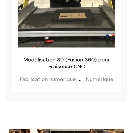
PAR UNIVERS
Sélectionnez une durée
Bois
Design
Fabrication numérique
Valider
Modélisation 3D (Fusion 360) pour
Métal
Fraiseuse CNC
Métier
Fabrication numérique
Numérique
Numérique
Réemploi
Réparation