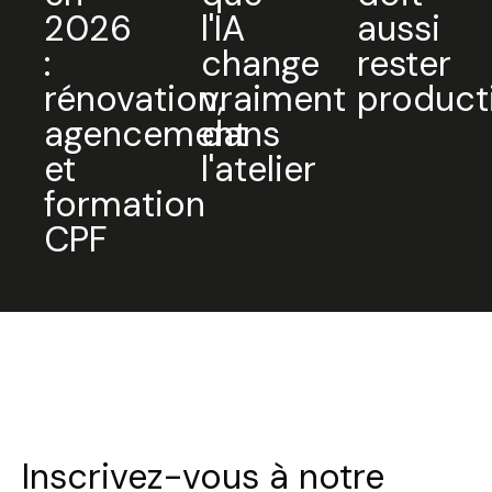
2026
l'IA
aussi
:
change
rester
rénovation,
vraiment
product
agencement
dans
et
l'atelier
formation
CPF
Inscrivez-vous à notre