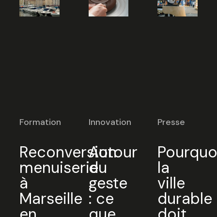
Sélectionnez une durée
Valider
Formation
Innovation
Presse
Reconversion
Autour
Pourquo
menuiserie
du
la
à
geste
ville
Marseille
: ce
durable
en
que
doit