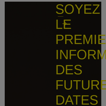
SOYEZ
Votre
adresse
LE
E-
Envoyer
mail
PREMI
INFOR
DES
FUTUR
DATES