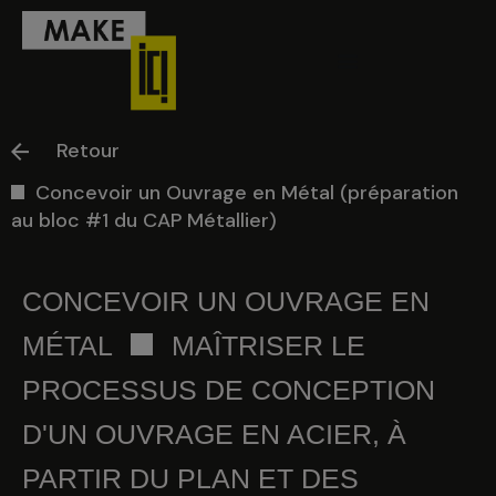
Aller
Menu
au
contenu
Ci-dessous vous
Retour
trouverez une liste
Concevoir un Ouvrage en Métal (préparation
de créneaux
au bloc #1 du CAP Métallier)
disponibles pour
la réunion
CONCEVOIR UN OUVRAGE EN
d’information en
MÉTAL
MAÎTRISER LE
ligne.
PROCESSUS DE CONCEPTION
D'UN OUVRAGE EN ACIER, À
PARTIR DU PLAN ET DES