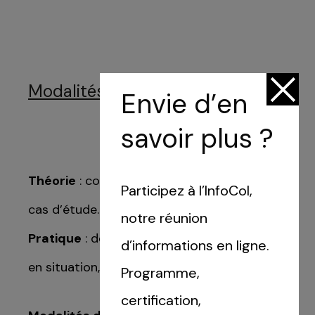
Modalités
Envie d’en
Trouvez votre session
savoir plus ?
Théorie
: cours, distribution de ressources,
Participez à l’InfoCol,
Sélectionnez une manufacture
cas d’étude.
notre réunion
Pratique
: démonstrations, exercices, mises
d’informations en ligne.
ICI Marseille (13)
en situation, expérimentations par projet.
Programme,
ICI Montreuil (93)
certification,