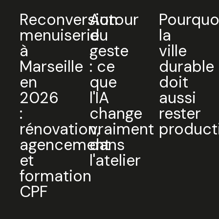
Reconversion
Autour
Pourquo
menuiserie
du
la
à
geste
ville
Marseille
: ce
durable
en
que
doit
2026
l'IA
aussi
:
change
rester
Trouvez votre session
rénovation,
vraiment
product
agencement
dans
et
l'atelier
formation
Sélectionnez une manufacture
CPF