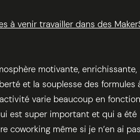
es à venir travailler dans des Make
Sélec
mosphère motivante, enrichissante, i
liberté et la souplesse des formules
 activité varie beaucoup en fonctio
ui est super important et qui a été
utre coworking même si je n’en ai p