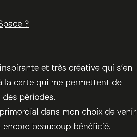
rSpace ?
tionnez une durée
Valider
nspirante et très créative qui s’en
 à la carte qui me permettent de
n des périodes.
 primordial dans mon choix de venir
as encore beaucoup bénéficié.