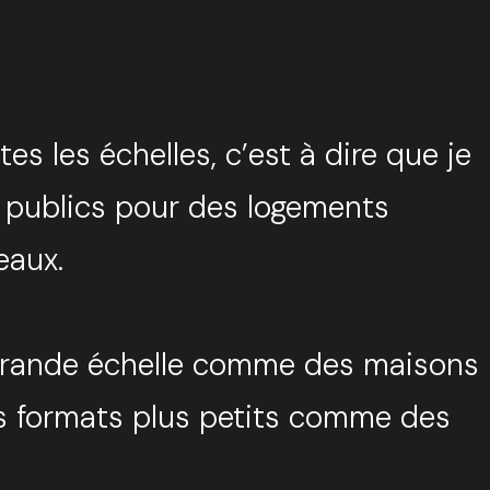
tes les échelles, c’est à dire que je
 publics pour des logements
eaux.
Fermer
uvez votre session
de grande échelle comme des maisons
des formats plus petits comme des
tionnez une manufacture