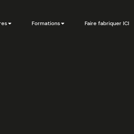
res
Formations
Faire fabriquer ICI
Ci
li
p
en