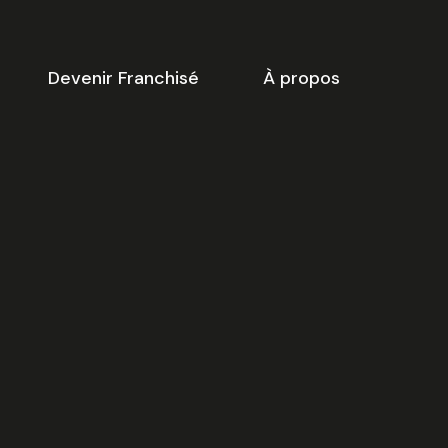
Devenir Franchisé
À propos
-dessous vous trouverez une
ste de créneaux disponibles
our
la réunion d’information
 ligne.