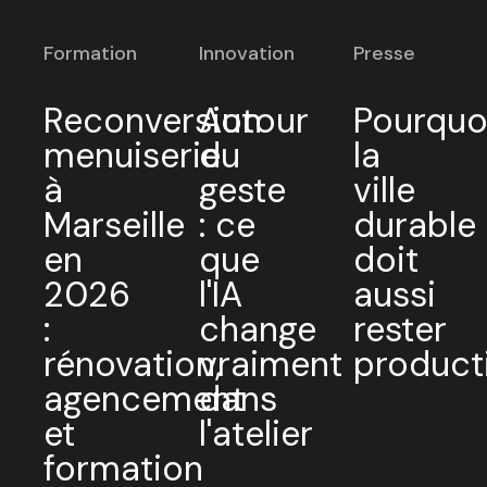
Formation
Innovation
Presse
Reconversion
Autour
Pourquo
menuiserie
du
la
à
geste
ville
Marseille
: ce
durable
en
que
doit
2026
l'IA
aussi
:
change
rester
rénovation,
vraiment
product
agencement
dans
et
l'atelier
formation