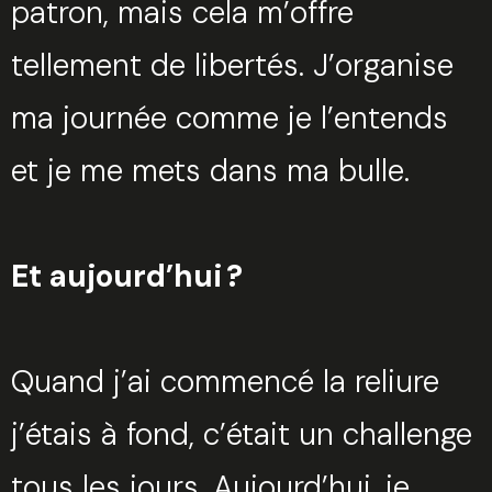
patron, mais cela m’offre
Fermer
tellement de libertés. J’organise
ma journée comme je l’entends
Sélectionnez une manufacture
et je me mets dans ma bulle.
Et aujourd’hui ?
Sélectionnez une durée
Quand j’ai commencé la reliure
j’étais à fond, c’était un challenge
Valider
tous les jours. Aujourd’hui, je