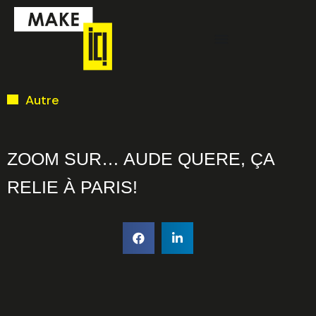
Aller
Menu
au
contenu
Ci-dessous vous
Autre
trouverez une liste
de créneaux
disponibles pour
ZOOM SUR… AUDE QUERE, ÇA
la réunion
RELIE À PARIS!
d’information en
ligne.