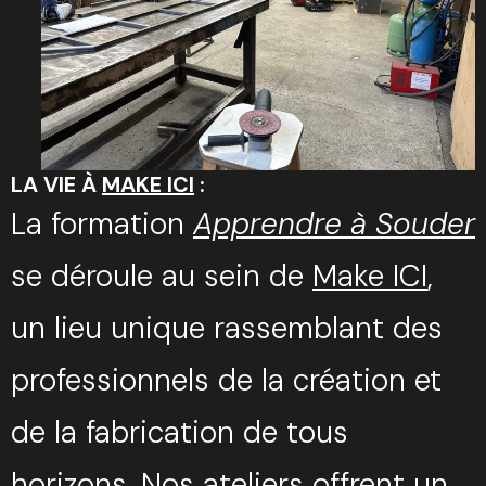
Trouvez votre session
Fermer
LA VIE À
MAKE ICI
:
La formation
Apprendre à Souder
se déroule au sein de
Make ICI
,
Sélectionnez une manufacture
un lieu unique rassemblant des
professionnels de la création et
de la fabrication de tous
Sélectionnez une durée
horizons. Nos ateliers offrent un