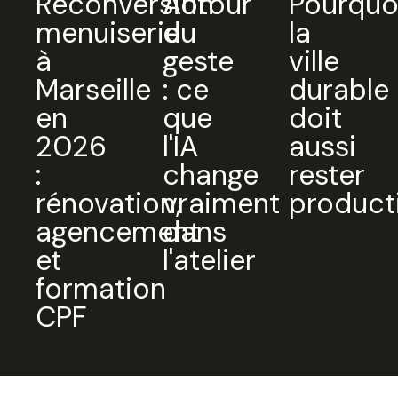
Reconversion
Autour
Pourquo
menuiserie
du
la
à
geste
ville
Marseille
: ce
durable
en
que
doit
2026
l'IA
aussi
:
change
rester
rénovation,
vraiment
product
agencement
dans
et
l'atelier
formation
CPF