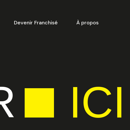
Devenir Franchisé
À propos
-dessous vous trouverez une
ste de créneaux disponibles
our
la réunion d’information
 ligne.
R
ICI