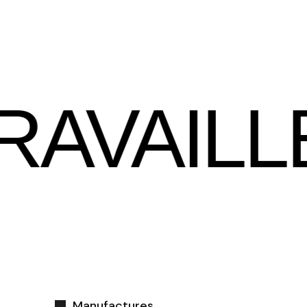
R ICI
Manufactures