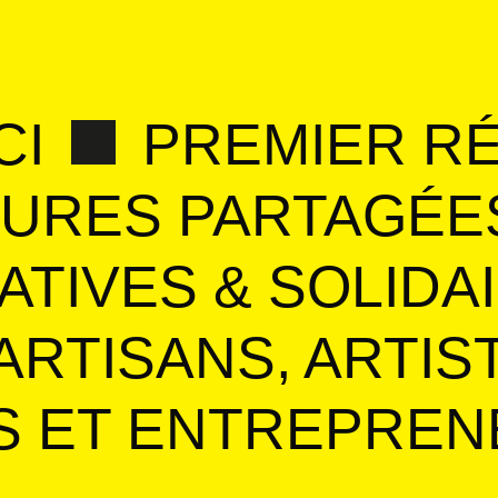
ICI
PREMIER R
URES PARTAGÉE
TIVES & SOLIDA
ARTISANS, ARTIS
S ET ENTREPREN
F
VI