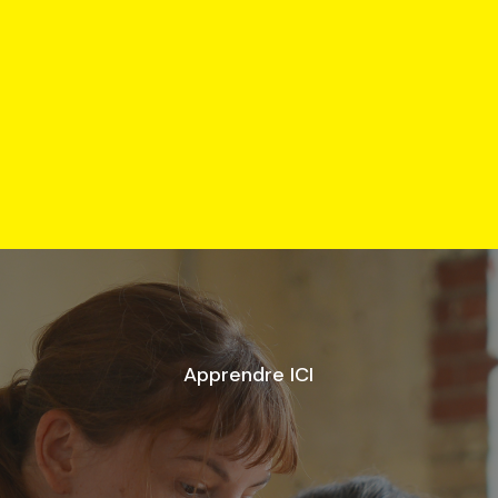
Tro
Apprendre ICI
Sélec
P