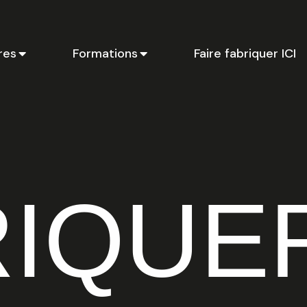
res
Formations
Faire fabriquer ICI
Ci
li
p
en
TAGE