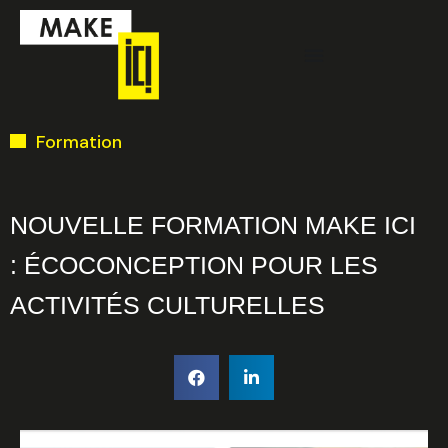
Aller
Menu
au
contenu
Ci-dessous vous
Formation
trouverez une liste
de créneaux
disponibles pour
NOUVELLE FORMATION MAKE ICI
la réunion
: ÉCOCONCEPTION POUR LES
d’information en
ACTIVITÉS CULTURELLES
ligne.