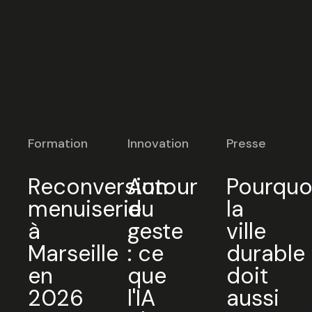
Formation
Innovation
Presse
Reconversion
Autour
Pourquo
menuiserie
du
la
à
geste
ville
Marseille
: ce
durable
en
que
doit
2026
l'IA
aussi