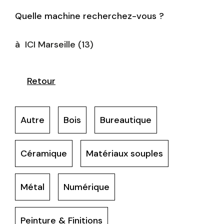
Aller
Quelle machine recherchez-vous ?
au
contenu
à
ICI Marseille (13)
Ci-dessous vous
trouverez une liste
Retour
de créneaux
disponibles pour
Autre
Bois
Bureautique
la réunion
d’information en
Céramique
Matériaux souples
ligne.
Métal
Numérique
Peinture & Finitions