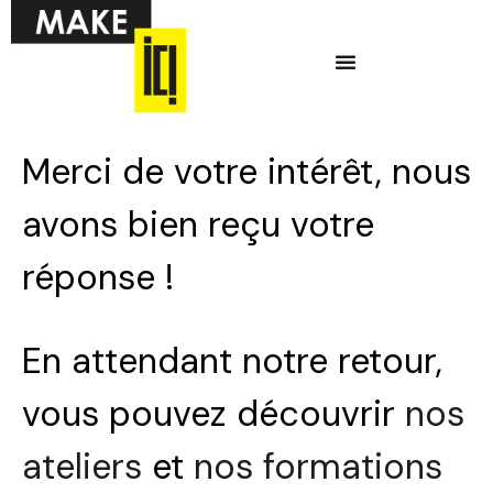
Aller
Menu
au
contenu
Ci-dessous vous
Merci de votre intérêt, nous
trouverez une liste
de créneaux
avons bien reçu votre
disponibles pour
réponse !
la réunion
d’information en
ligne.
En attendant notre retour,
vous pouvez découvrir
nos
ateliers
et
nos formations