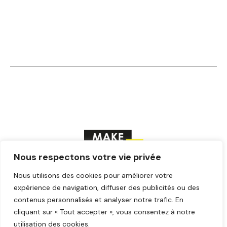
Nous respectons votre vie privée
Nous utilisons des cookies pour améliorer votre
F
T
Y
I
L
a
w
o
n
i
expérience de navigation, diffuser des publicités ou des
c
i
u
s
n
contenus personnalisés et analyser notre trafic. En
© Make ICI – Tous droits réservés
e
t
t
t
k
cliquant sur « Tout accepter », vous consentez à notre
b
t
u
a
e
o
e
b
g
d
utilisation des cookies.