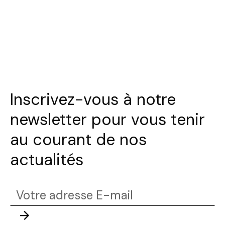
Inscrivez-vous à notre
newsletter pour vous tenir
au courant de nos
Trouvez votre session
actualités
Fermer
Votre
adresse
Envoyer
Sélectionnez une manufacture
E-