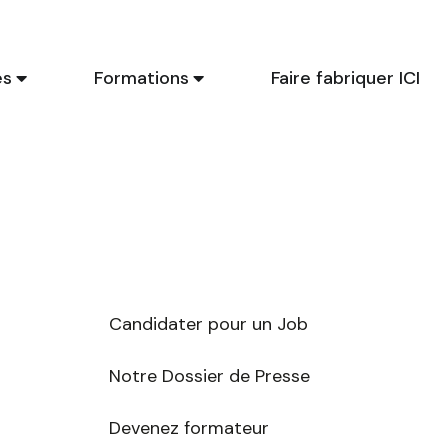
es
Formations
Faire fabriquer ICI
Ci
li
p
en
Candidater pour un Job
Tro
Notre Dossier de Presse
Devenez formateur
Sélec
r