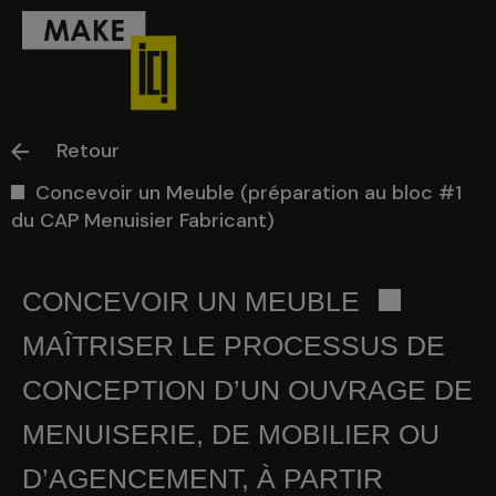
Aller
Menu
au
contenu
Ci-dessous vous
Retour
trouverez une liste
Concevoir un Meuble (préparation au bloc #1
de créneaux
du CAP Menuisier Fabricant)
disponibles pour
la réunion
CONCEVOIR UN MEUBLE
d’information en
MAÎTRISER LE PROCESSUS DE
ligne.
CONCEPTION D’UN OUVRAGE DE
MENUISERIE, DE MOBILIER OU
D’AGENCEMENT, À PARTIR