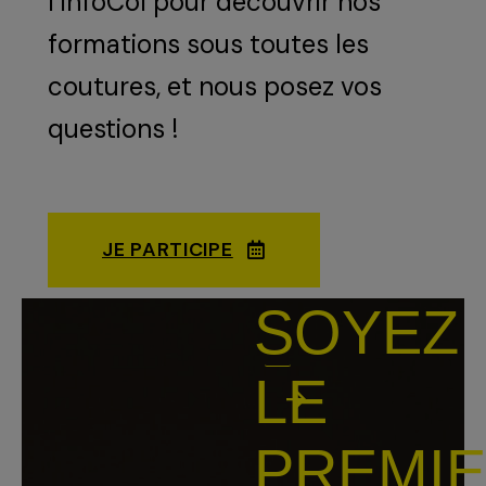
l’InfoCol pour découvrir nos
formations sous toutes les
coutures, et nous posez vos
questions !
JE PARTICIPE
SOYEZ
Votre
adresse
LE
E-
Envoyer
mail
PREMI