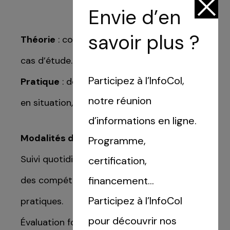
Envie d’en
savoir plus ?
Théorie
: cours, distribution de ressources,
Sélectionnez une manufacture
cas d’étude.
Participez à l’InfoCol,
Pratique
: démonstrations, exercices, mises
notre réunion
ICI Marseille (13)
en situation, expérimentations par projet.
d’informations en ligne.
ICI Montreuil (93)
Modalités d’évaluation
Programme,
ICI Morvan (58)
Suivi quotidien et évaluation de l’acquisition
certification,
des compétences lors des travaux
financement…
ICI Nantes (44)
Participez à l’InfoCol
pratiques.
ICI Tours (37)
pour découvrir nos
Évaluation formative : test de connaissance.