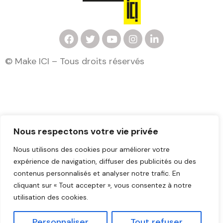
F
T
Y
I
L
a
w
o
n
i
c
i
u
s
n
© Make ICI – Tous droits réservés
e
t
t
t
k
b
t
u
a
e
o
e
b
g
d
o
r
e
r
i
k
a
n
m
Mentions légales
Nous respectons votre vie privée
Nous utilisons des cookies pour améliorer votre
expérience de navigation, diffuser des publicités ou des
contenus personnalisés et analyser notre trafic. En
cliquant sur « Tout accepter », vous consentez à notre
utilisation des cookies.
Personnaliser
Tout refuser