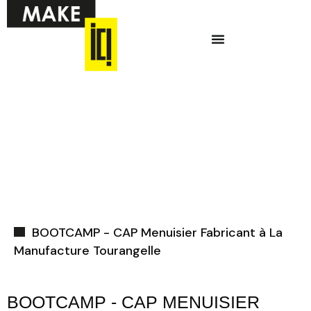
Aller
Menu
au
contenu
Ci-dessous vous
trouverez une liste
de créneaux
disponibles pour
la réunion
d’information en
ligne.
BOOTCAMP - CAP Menuisier Fabricant à La
Manufacture Tourangelle
BOOTCAMP - CAP MENUISIER