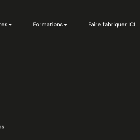
res
Formations
Faire fabriquer ICI
Ci
li
p
en
os