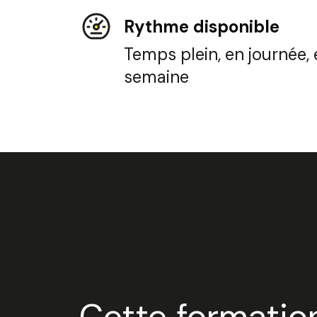
Rythme disponible
Temps plein, en journée,
semaine
Envie
Participez
Programme
Cette formation
Participez