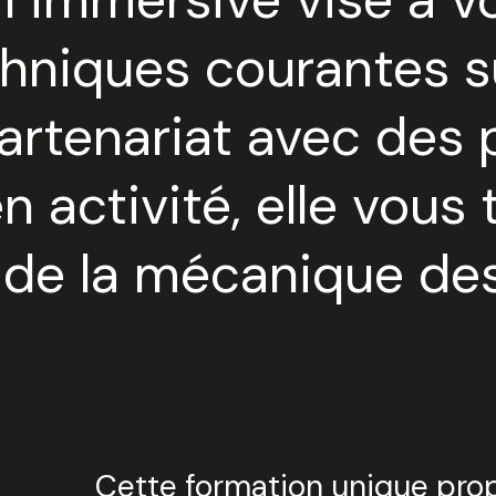
 et nous posez vos questions !
hniques courantes su
Sélec
artenariat avec des 
JE PARTICIPE
5 
n activité, elle vous
 de la mécanique des
Cette formation unique prop