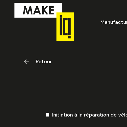
Aller
au
contenu
Manufactu
Retour
Initiation à la réparation de vél