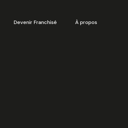
Devenir Franchisé
À propos
-dessous vous trouverez une
ste de créneaux disponibles
our
la réunion d’information
 ligne.