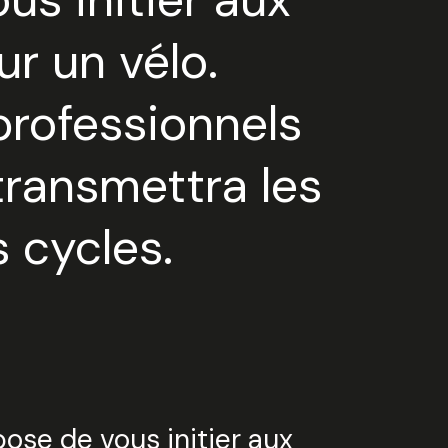
r un vélo.
tionnez une durée
professionnels
jours
 transmettra les
 cycles.
Valider
ose de vous initier aux