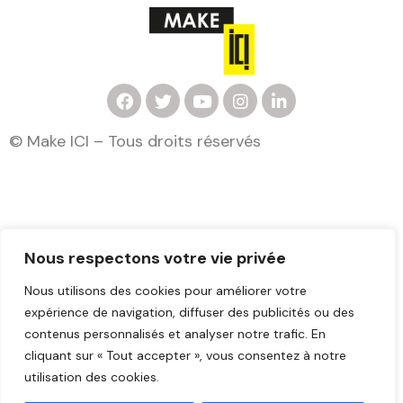
F
T
Y
I
L
a
w
o
n
i
c
i
u
s
n
© Make ICI – Tous droits réservés
e
t
t
t
k
b
t
u
a
e
o
e
b
g
d
o
r
e
r
i
k
a
n
m
Mentions légales
Nous respectons votre vie privée
Nous utilisons des cookies pour améliorer votre
expérience de navigation, diffuser des publicités ou des
contenus personnalisés et analyser notre trafic. En
cliquant sur « Tout accepter », vous consentez à notre
utilisation des cookies.