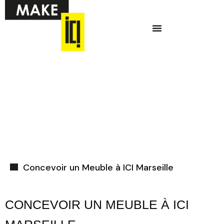
Aller
Menu
au
contenu
Ci-dessous vous
trouverez une liste
de créneaux
disponibles pour
la réunion
d’information en
ligne.
Concevoir un Meuble à ICI Marseille
CONCEVOIR UN MEUBLE À ICI