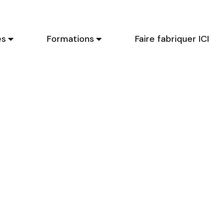
es
Formations
Faire fabriquer ICI
Ci
li
p
en