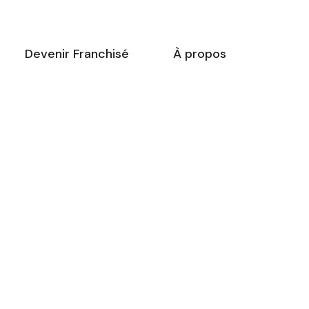
Devenir Franchisé
À propos
-dessous vous trouverez une
ste de créneaux disponibles
our
la réunion d’information
 ligne.