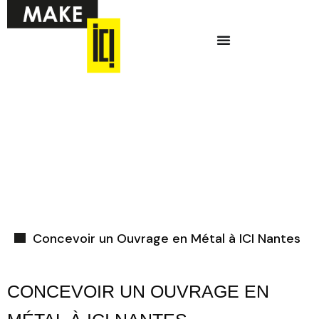
Aller
Menu
au
contenu
Ci-dessous vous
trouverez une liste
de créneaux
disponibles pour
la réunion
d’information en
ligne.
Concevoir un Ouvrage en Métal à ICI Nantes
CONCEVOIR UN OUVRAGE EN