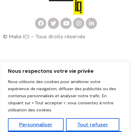
F
T
Y
I
L
a
w
o
n
i
c
i
u
s
n
© Make ICI – Tous droits réservés
e
t
t
t
k
b
t
u
a
e
o
e
b
g
d
o
r
e
r
i
k
a
n
m
Nous respectons votre vie privée
Mentions légales
Nous utilisons des cookies pour améliorer votre
expérience de navigation, diffuser des publicités ou des
contenus personnalisés et analyser notre trafic. En
cliquant sur « Tout accepter », vous consentez à notre
utilisation des cookies.
Personnaliser
Tout refuser