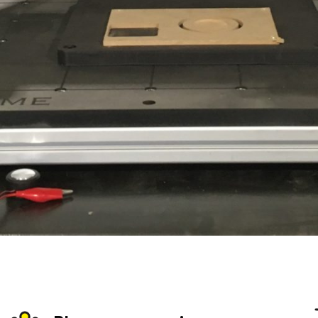
Tro
Sélec