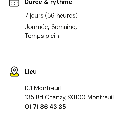
Durée & rythme
7 jours (56 heures)
,
,
Journée
Semaine
Temps plein
Lieu
ICI Montreuil
135 Bd Chanzy, 93100 Montreuil
01 71 86 43 35