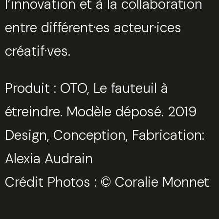
l’innovation et à la collaboration
entre différent·es acteur·ices
créatif·ves.
Trouvez votre session
Fermer
Produit : OTO, Le fauteuil à
étreindre. Modèle déposé. 2019
Sélectionnez une manufacture
Design, Conception, Fabrication:
Alexia Audrain
Crédit Photos : © Coralie Monnet
Sélectionnez une durée