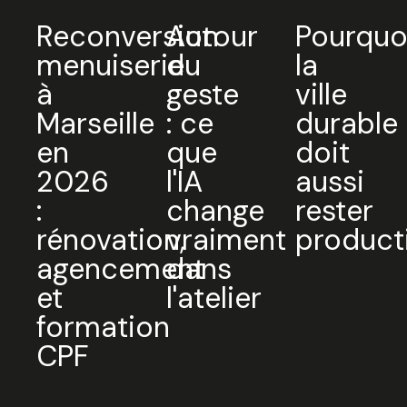
Reconversion
Autour
Pourquo
menuiserie
du
la
à
geste
ville
Marseille
: ce
durable
en
que
doit
2026
l'IA
aussi
:
change
rester
rénovation,
vraiment
product
agencement
dans
et
l'atelier
formation
CPF