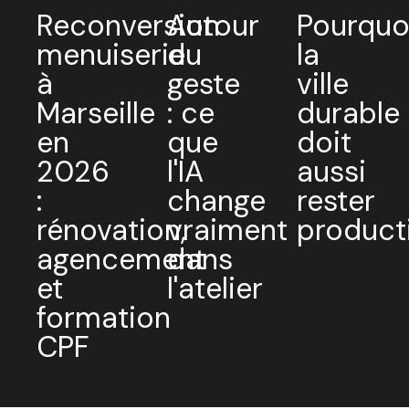
Reconversion
Autour
Pourquo
menuiserie
du
la
à
geste
ville
Marseille
: ce
durable
en
que
doit
2026
l'IA
aussi
:
change
rester
rénovation,
vraiment
product
agencement
dans
et
l'atelier
formation
CPF