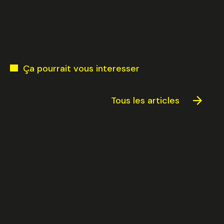
Ça pourrait vous interesser
Sélectionnez une durée
Tous les articles
Valider