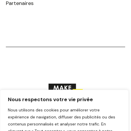
Partenaires
Nous respectons votre vie privée
Nous utilisons des cookies pour améliorer votre
F
T
Y
I
L
a
w
o
n
i
expérience de navigation, diffuser des publicités ou des
c
i
u
s
n
contenus personnalisés et analyser notre trafic. En
© Make ICI – Tous droits réservés
e
t
t
t
k