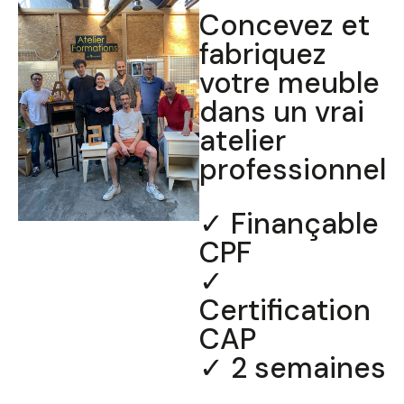
Concevez et
fabriquez
votre meuble
dans un vrai
atelier
professionnel
✓ Finançable
CPF
✓
Certification
CAP
✓ 2 semaines