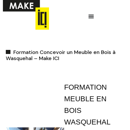
Aller
Menu
au
contenu
Ci-dessous vous
trouverez une liste
Formation Concevoir un Meuble en Bois à
de créneaux
Wasquehal – Make ICI
disponibles pour
la réunion
d’information en
FORMATION
ligne.
MEUBLE EN
BOIS
WASQUEHAL