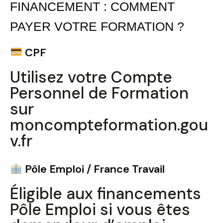
FINANCEMENT : COMMENT
PAYER VOTRE FORMATION ?
Trouvez votre session
CPF
Fermer
Utilisez votre Compte
Personnel de Formation
sur
Sélectionnez une manufacture
moncompteformation.gou
v.fr
Pôle Emploi / France Travail
Sélectionnez une durée
Éligible aux financements
Pôle Emploi si vous êtes