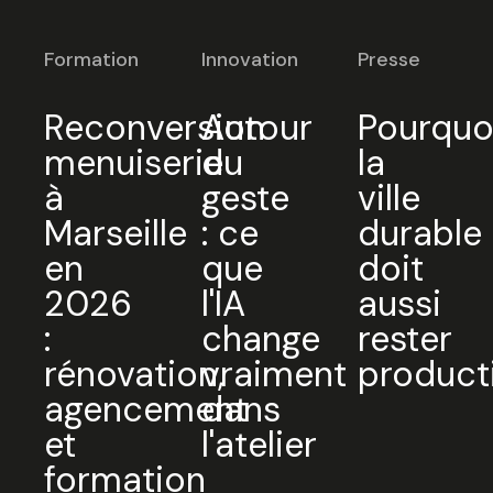
Formation
Innovation
Presse
Reconversion
Autour
Pourquo
menuiserie
du
la
à
geste
ville
Marseille
: ce
durable
en
que
doit
2026
l'IA
aussi
:
change
rester
rénovation,
vraiment
product
agencement
dans
et
l'atelier
formation