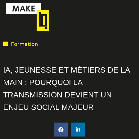
Aller
Menu
au
contenu
Ci-dessous vous
Formation
trouverez une liste
de créneaux
disponibles pour
IA, JEUNESSE ET MÉTIERS DE LA
la réunion
MAIN : POURQUOI LA
d’information en
TRANSMISSION DEVIENT UN
ligne.
ENJEU SOCIAL MAJEUR