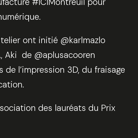
facture #ICIMontreuil pour
 numérique.
Fermer
elier ont initié @karlmazlo
uvez votre session
m., Aki de @aplusacooren
de l’impression 3D, du fraisage
tionnez une manufacture
cation.
ociation des lauréats du Prix
tionnez une durée