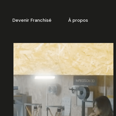
Devenir Franchisé
À propos
-dessous vous trouverez une
ste de créneaux disponibles
our
la réunion d’information
 ligne.