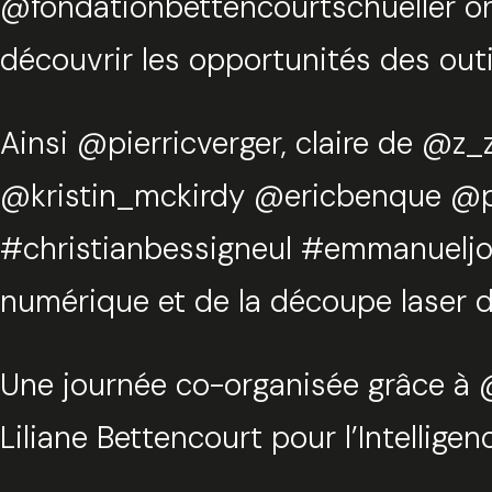
@fondationbettencourtschueller on
découvrir les opportunités des out
Ainsi @pierricverger, claire de @z
@kristin_mckirdy @ericbenque @pasc
#christianbessigneul #emmanueljous
numérique et de la découpe laser da
Une journée co-organisée grâce à @
Liliane Bettencourt pour l’Intellige