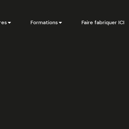
res
Formations
Faire fabriquer ICI
Ci
li
p
en