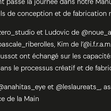
t passé la journée dans notre Manu
ils de conception et de fabrication
_zero_studio et Ludovic de @noue_at
Tro
ale_riberolles, Kim de l’@i.f.r.a.
sot ont échangé sur les capacités 
Sélec
ns le processus créatif et de fabri
anahitas_eye et @leslaureats_, ass
Sélec
nce de la Main