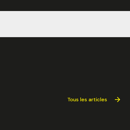
Fermer
uvez votre session
tionnez une manufacture
Tous les articles
tionnez une durée