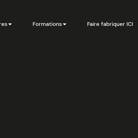
res
Formations
Faire fabriquer ICI
Ci
li
p
en