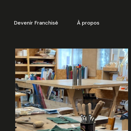
Devenir Franchisé
À propos
-dessous vous trouverez une
ste de créneaux disponibles
our
la réunion d’information
 ligne.