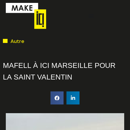
Aller
Menu
au
contenu
Ci-dessous vous
Autre
trouverez une liste
de créneaux
disponibles pour
MAFELL À ICI MARSEILLE POUR
la réunion
LA SAINT VALENTIN
d’information en
ligne.