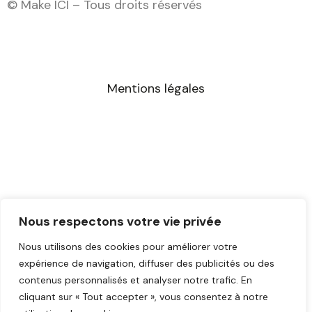
© Make ICI – Tous droits réservés
e
t
t
t
k
b
t
u
a
e
o
e
b
g
d
o
r
e
r
i
k
a
n
m
Mentions légales
Nous respectons votre vie privée
Nous utilisons des cookies pour améliorer votre
expérience de navigation, diffuser des publicités ou des
contenus personnalisés et analyser notre trafic. En
cliquant sur « Tout accepter », vous consentez à notre