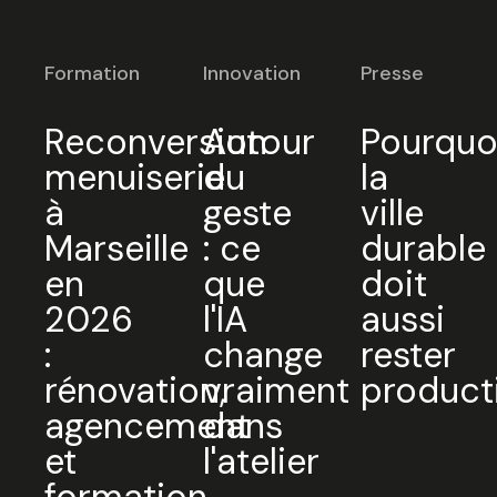
Valider
Formation
Innovation
Presse
Reconversion
Autour
Pourquo
menuiserie
du
la
à
geste
ville
Marseille
: ce
durable
en
que
doit
2026
l'IA
aussi
:
change
rester
rénovation,
vraiment
product
agencement
dans
et
l'atelier