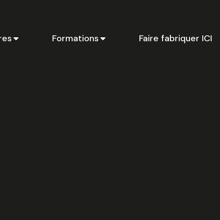
res
Formations
Faire fabriquer ICI
Ci
li
p
en