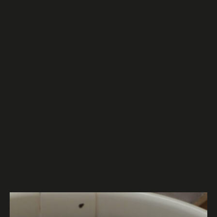
Tro
Sélec
Sélec