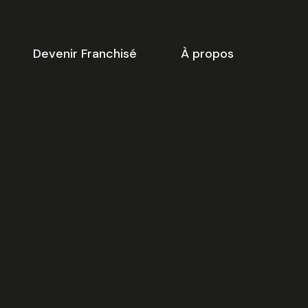
Devenir Franchisé
À propos
-dessous vous trouverez une
ste de créneaux disponibles
our
la réunion d’information
 ligne.