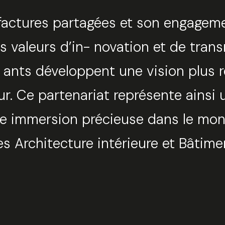
actures partagées et son engagemen
Sélec
 valeurs d’in- novation et de trans
- ants développent une vision plus 
ur. Ce partenariat représente ainsi u
ne immersion précieuse dans le mond
ères Architecture intérieure et Bâti