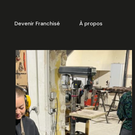
Devenir Franchisé
À propos
-dessous vous trouverez une
ste de créneaux disponibles
our
la réunion d’information
 ligne.