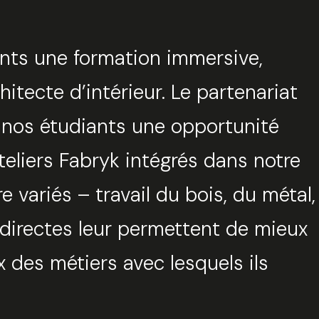
nts une formation immersive,
hitecte d’intérieur. Le partenariat
à nos étudiants une opportunité
Fermer
eliers Fabryk intégrés dans notre
variés – travail du bois, du métal,
uvez votre session
s directes leur permettent de mieux
tionnez une manufacture
x des métiers avec lesquels ils