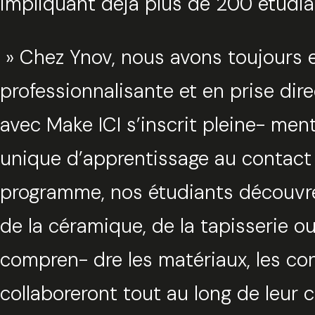
impliquant déjà plus de 200 étudia
» Chez Ynov, nous avons toujours 
professionnalisante et en prise dire
avec Make ICI s’inscrit pleine- me
unique d’apprentissage au contact d
programme, nos étudiants découvrent
de la céramique, de la tapisserie o
compren- dre les matériaux, les con
collaboreront tout au long de leur c