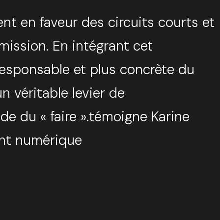
t en faveur des circuits courts et
tionnez une durée
mission. En intégrant cet
responsable et plus concrète du
Valider
n véritable levier de
e du « faire ».témoigne Karine
ment numérique