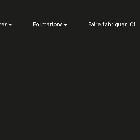
res
Formations
Faire fabriquer ICI
Ci
li
p
en