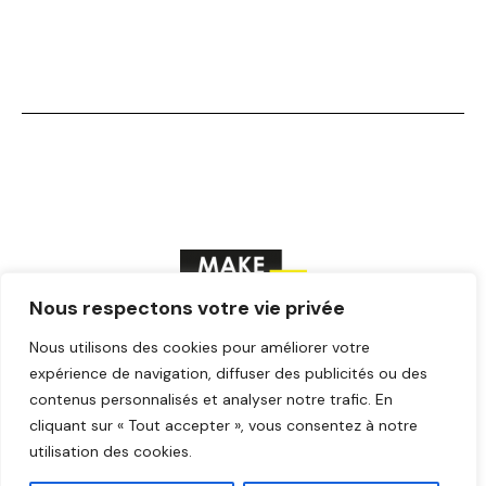
Nous respectons votre vie privée
Nous utilisons des cookies pour améliorer votre
F
T
Y
I
L
a
w
o
n
i
expérience de navigation, diffuser des publicités ou des
c
i
u
s
n
contenus personnalisés et analyser notre trafic. En
© Make ICI – Tous droits réservés
e
t
t
t
k
cliquant sur « Tout accepter », vous consentez à notre
b
t
u
a
e
o
e
b
g
d
utilisation des cookies.
o
r
e
r
i