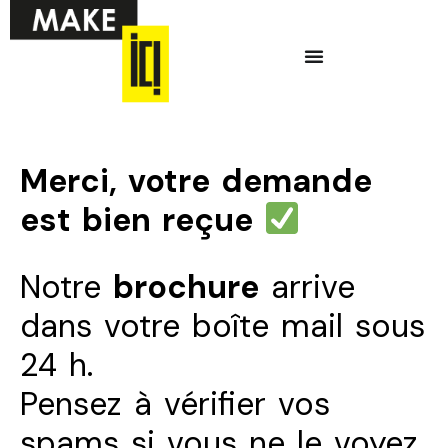
Aller
Menu
au
contenu
Ci-dessous vous
trouverez une liste
Merci, votre demande
de créneaux
est bien reçue
disponibles pour
la réunion
Notre
brochure
arrive
d’information en
ligne.
dans votre boîte mail sous
24 h.
Pensez à vérifier vos
spams si vous ne le voyez