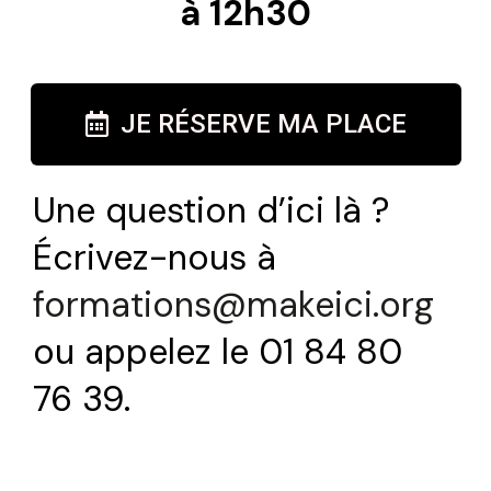
à 12h30
JE RÉSERVE MA PLACE
Une question d’ici là ?
Écrivez-nous à
formations@makeici.org
Trouvez votre session
ou appelez le 01 84 80
Fermer
76 39.
Sélectionnez une manufacture