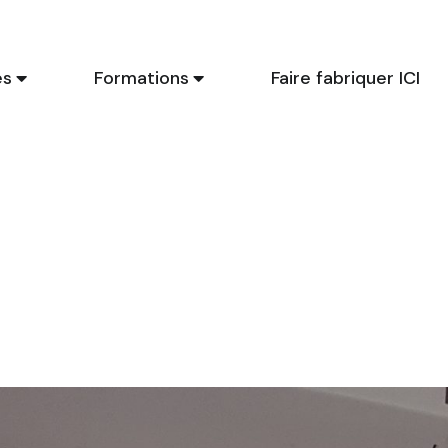
es
Formations
Faire fabriquer ICI
Ci
li
p
en