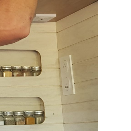
Fermer
uvez votre session
tionnez une manufacture