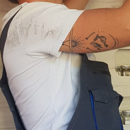
Tro
Sélec