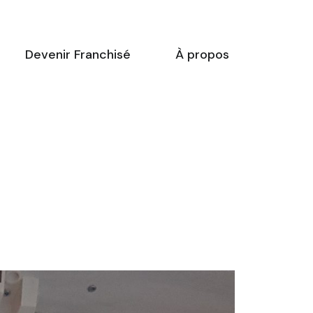
Devenir Franchisé
À propos
-dessous vous trouverez une
ste de créneaux disponibles
our
la réunion d’information
 ligne.