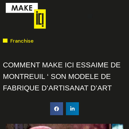
Aller
Menu
au
contenu
Ci-dessous vous
Franchise
trouverez une liste
de créneaux
disponibles pour
COMMENT MAKE ICI ESSAIME DE
la réunion
MONTREUIL ‘ SON MODELE DE
d’information en
FABRIQUE D’ARTISANAT D’ART
ligne.