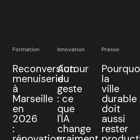
Formation
Innovation
Presse
Reconversion
Autour
Pourquo
menuiserie
du
la
à
geste
ville
Marseille
: ce
durable
en
que
doit
2026
l'IA
aussi
:
change
rester
rénovation,
vraiment
product