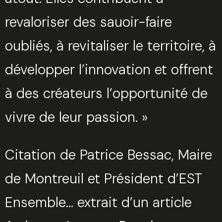
Trouvez votre session
revaloriser des sauoir-faire
Fermer
oubliés, à revitaliser le territoire, à
Sélectionnez une manufacture
développer l’innovation et offrent
à des créateurs l’opportunité de
vivre de leur passion. »
Sélectionnez une durée
Citation de Patrice Bessac, Maire
de Montreuil et Président d’EST
Ensemble… extrait d’un article
Valider