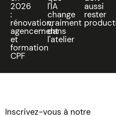
2026
l'IA
aussi
:
change
rester
rénovation,
vraiment
product
agencement
dans
et
l'atelier
formation
CPF
Inscrivez-vous à notre