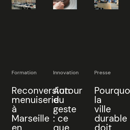
Formation
Innovation
Presse
Reconversion
Autour
Pourquo
menuiserie
du
la
à
geste
ville
Marseille
: ce
durable
en
que
doit