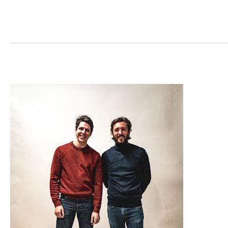
ALMA
Agencement
Alexis
Malmezat
|
Martin
Jouanneteau
–
Création