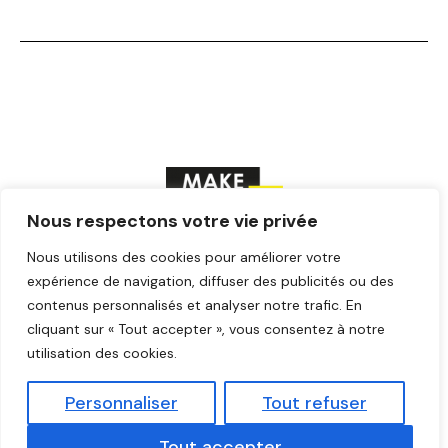
Nous respectons votre vie privée
Nous utilisons des cookies pour améliorer votre
F
T
Y
I
L
a
w
o
n
i
expérience de navigation, diffuser des publicités ou des
c
i
u
s
n
contenus personnalisés et analyser notre trafic. En
© Make ICI – Tous droits réservés
e
t
t
t
k
cliquant sur « Tout accepter », vous consentez à notre
b
t
u
a
e
o
e
b
g
d
utilisation des cookies.
o
r
e
r
i
k
a
n
Personnaliser
Tout refuser
m
Mentions légales
Tout accepter