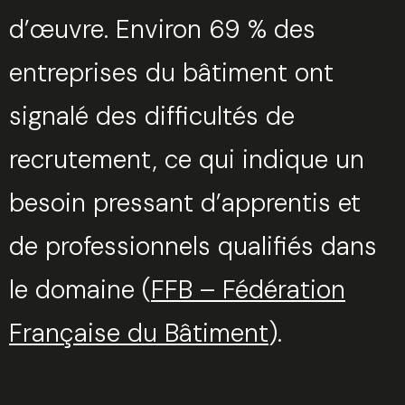
d’œuvre. Environ 69 % des
Sélectionnez une manufacture
entreprises du bâtiment ont
signalé des difficultés de
recrutement, ce qui indique un
Sélectionnez une durée
besoin pressant d’apprentis et
de professionnels qualifiés dans
le domaine​ (
FFB – Fédération
Valider
Française du Bâtiment
).