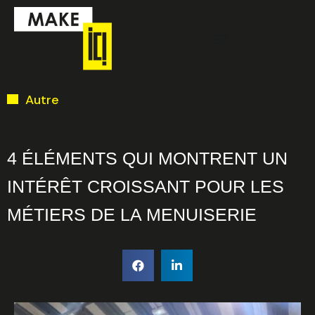
Aller
Menu
au
contenu
Ci-dessous vous
Autre
trouverez une liste
de créneaux
disponibles pour
4 ÉLÉMENTS QUI MONTRENT UN
la réunion
INTÉRÊT CROISSANT POUR LES
d’information en
MÉTIERS DE LA MENUISERIE
ligne.