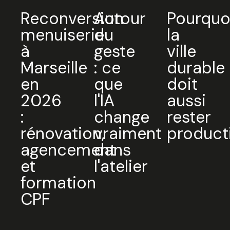
Reconversion
Autour
Pourquo
menuiserie
du
la
à
geste
ville
Marseille
: ce
durable
en
que
doit
2026
l'IA
aussi
:
change
rester
rénovation,
vraiment
product
agencement
dans
et
l'atelier
formation
CPF