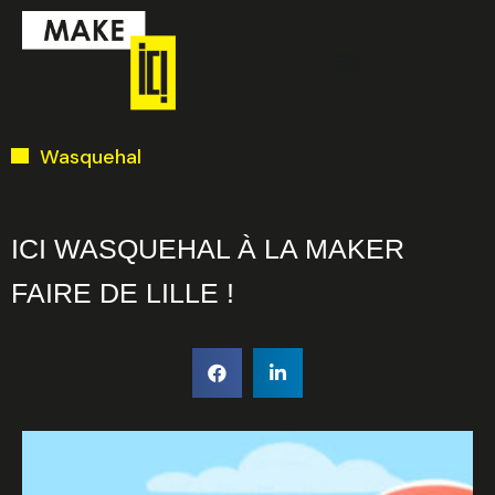
Aller
Menu
au
contenu
Ci-dessous vous
Wasquehal
trouverez une liste
de créneaux
disponibles pour
ICI WASQUEHAL À LA MAKER
la réunion
FAIRE DE LILLE !
d’information en
ligne.