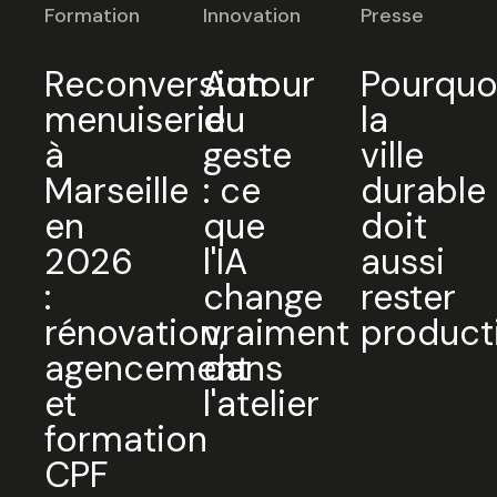
Formation
Innovation
Presse
Reconversion
Autour
Pourquo
menuiserie
du
la
à
geste
ville
Marseille
: ce
durable
en
que
doit
2026
l'IA
aussi
:
change
rester
rénovation,
vraiment
product
agencement
dans
et
l'atelier
formation
CPF