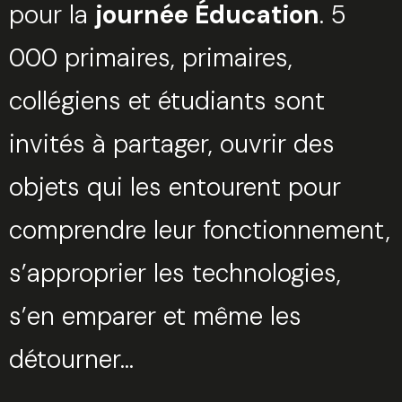
pour la
journée Éducation
. 5
Trouvez votre session
000 primaires, primaires,
Fermer
collégiens et étudiants sont
invités à partager, ouvrir des
Sélectionnez une manufacture
objets qui les entourent pour
comprendre leur fonctionnement,
s’approprier les technologies,
Sélectionnez une durée
s’en emparer et même les
détourner…