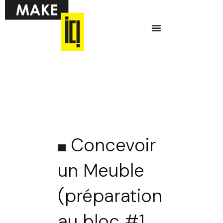
Aller
Menu
au
contenu
Concevoir
un Meuble
(préparation
au bloc #1