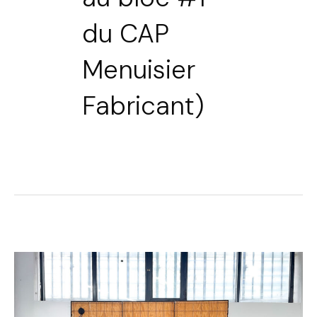
du CAP
Menuisier
Fabricant)
Concevoir
un
meuble