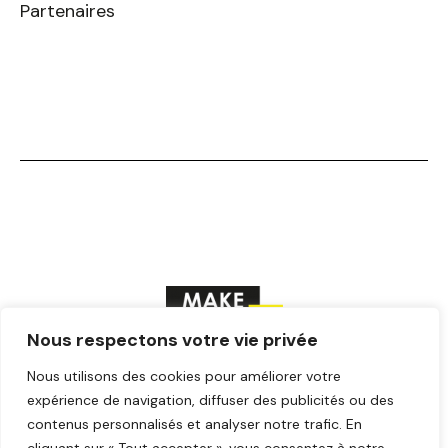
Partenaires
Nous respectons votre vie privée
F
T
Y
I
L
Nous utilisons des cookies pour améliorer votre
a
w
o
n
i
expérience de navigation, diffuser des publicités ou des
c
i
u
s
n
contenus personnalisés et analyser notre trafic. En
© Make ICI – Tous droits réservés
e
t
t
t
k