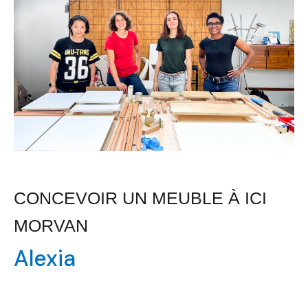
à
ICI
Morvan
CONCEVOIR UN MEUBLE À ICI
MORVAN
Alexia