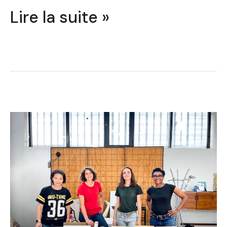
Lire la suite »
Concevoir
un
meuble
à
ICI
Montreuil