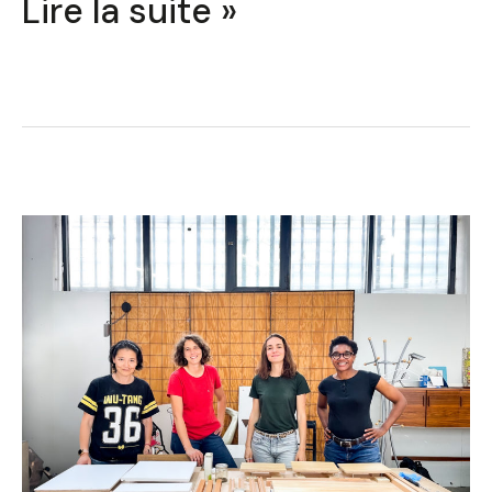
Lire la suite »
Concevoir
un
meuble
à
Villeneuve
d’Ascq
–
Ateliers