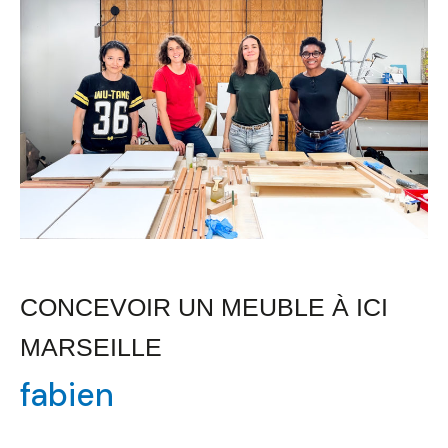
Meuble
à
ICI
Marseille
CONCEVOIR UN MEUBLE À ICI
MARSEILLE
fabien