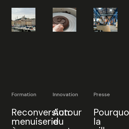
Formation
Innovation
Presse
Reconversion
Autour
Pourquo
menuiserie
du
la