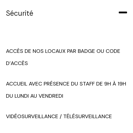
Votre
Sélectionnez une manufacture
Sécurité
Prénom
Votre
Email
ACCÈS DE NOS LOCAUX PAR BADGE OU CODE
Téléphone
Sélectionnez une durée
D’ACCÈS
Quelques
mots...
ACCUEIL AVEC PRÉSENCE DU STAFF DE 9H À 19H
DU LUNDI AU VENDREDI
Valider
VIDÉOSURVEILLANCE / TÉLÉSURVEILLANCE
Envoyer