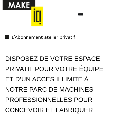
Aller
Menu
au
contenu
Ci-dessous vous
L'Abonnement atelier privatif
trouverez une liste
de créneaux
disponibles pour
DISPOSEZ DE VOTRE ESPACE
la réunion
PRIVATIF POUR VOTRE ÉQUIPE
d’information en
ET D’UN ACCÈS ILLIMITÉ À
ligne.
NOTRE PARC DE MACHINES
PROFESSIONNELLES POUR
CONCEVOIR ET FABRIQUER