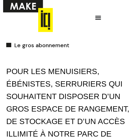
Aller
Menu
au
contenu
Ci-dessous vous
Le gros abonnement
trouverez une liste
de créneaux
disponibles pour
POUR LES MENUISIERS,
la réunion
ÉBÉNISTES, SERRURIERS QUI
d’information en
SOUHAITENT DISPOSER D’UN
ligne.
GROS ESPACE DE RANGEMENT,
DE STOCKAGE ET D’UN ACCÈS
ILLIMITÉ À NOTRE PARC DE