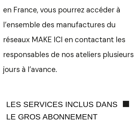
Nom
en France, vous pourrez accéder à
Votre
Sélectionnez une manufacture
Prénom
l’ensemble des manufactures du
Votre
réseaux MAKE ICI
en contactant les
Email
responsables de nos ateliers plusieurs
Téléphone
Sélectionnez une durée
jours à l’avance.
Quelques
mots...
Valider
LES SERVICES INCLUS DANS
LE GROS ABONNEMENT
Envoyer