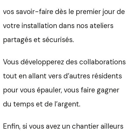
vos savoir-faire dès le premier jour de
votre installation dans nos ateliers
partagés et sécurisés.
Vous développerez des collaborations
tout en allant vers d’autres résidents
Vous souhaitez des
pour vous épauler, vous faire gagner
renseignements sur nos
du temps et de l’argent.
abos ?
Trouvez votre session
Votre
Fermer
Enfin, si vous avez un chantier ailleurs