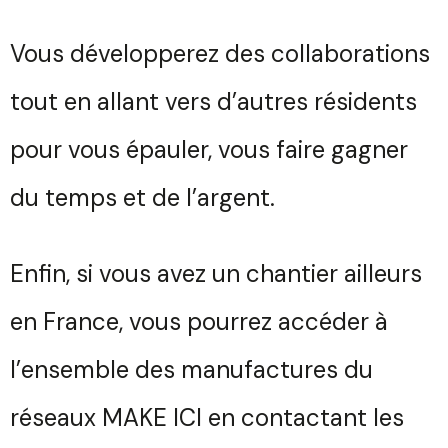
Vous développerez des collaborations
tout en allant vers d’autres résidents
pour vous épauler, vous faire gagner
du temps et de l’argent.
Vous souhaitez des
renseignements sur nos
Enfin, si vous avez un chantier ailleurs
abos ?
Trouvez votre session
en France, vous pourrez accéder à
Votre
Fermer
Nom
l’ensemble des manufactures du
Votre
réseaux MAKE ICI
en contactant les
Sélectionnez une manufacture
Prénom