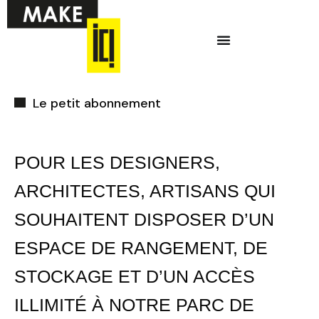
Aller
Menu
au
contenu
Ci-dessous vous
Le petit abonnement
trouverez une liste
de créneaux
disponibles pour
POUR LES DESIGNERS,
la réunion
ARCHITECTES, ARTISANS QUI
d’information en
SOUHAITENT DISPOSER D’UN
ligne.
ESPACE DE RANGEMENT, DE
STOCKAGE ET D’UN ACCÈS
ILLIMITÉ À NOTRE PARC DE