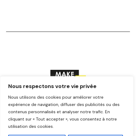
Nous respectons votre vie privée
Nous utilisons des cookies pour améliorer votre
F
T
Y
I
L
a
w
o
n
i
expérience de navigation, diffuser des publicités ou des
c
i
u
s
n
contenus personnalisés et analyser notre trafic. En
© Make ICI – Tous droits réservés
e
t
t
t
k
cliquant sur « Tout accepter », vous consentez à notre
b
t
u
a
e
o
e
b
g
d
utilisation des cookies.
o
r
e
r
i