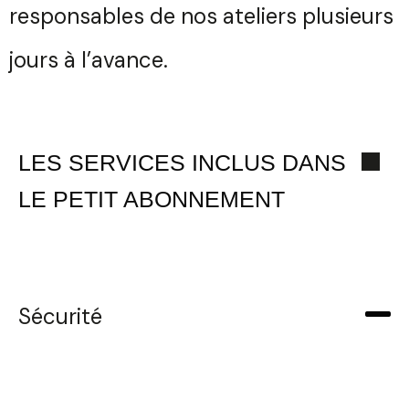
responsables de nos ateliers plusieurs
Votre
Email
jours à l’avance.
Téléphone
Sélectionnez une durée
Quelques
LES SERVICES INCLUS DANS
mots...
LE PETIT ABONNEMENT
Valider
Envoyer
Sécurité