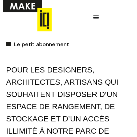
Aller
Menu
au
contenu
Ci-dessous vous
Le petit abonnement
trouverez une liste
de créneaux
disponibles pour
POUR LES DESIGNERS,
la réunion
ARCHITECTES, ARTISANS QUI
d’information en
SOUHAITENT DISPOSER D’UN
ligne.
ESPACE DE RANGEMENT, DE
STOCKAGE ET D’UN ACCÈS
ILLIMITÉ À NOTRE PARC DE