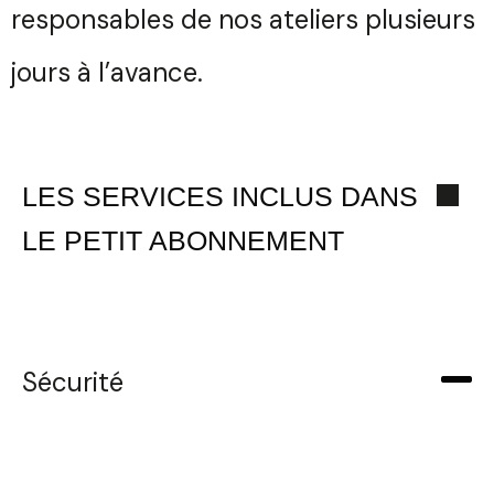
responsables de nos ateliers plusieurs
Votre
Email
jours à l’avance.
Téléphone
Sélectionnez une durée
Quelques
LES SERVICES INCLUS DANS
mots...
LE PETIT ABONNEMENT
Valider
Envoyer
Sécurité