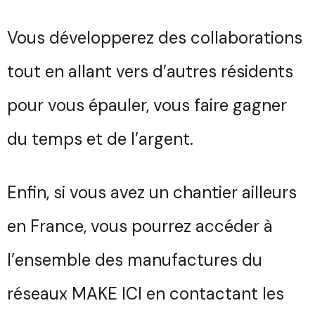
Vous développerez des collaborations
tout en allant vers d’autres résidents
pour vous épauler, vous faire gagner
du temps et de l’argent.
Vous souhaitez des
renseignements sur nos
Enfin, si vous avez un chantier ailleurs
abos ?
Trouvez votre session
en France, vous pourrez accéder à
Votre
Fermer
Nom
l’ensemble des manufactures du
Votre
réseaux MAKE ICI
en contactant les
Sélectionnez une manufacture
Prénom