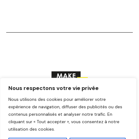
Nous respectons votre vie privée
Nous utilisons des cookies pour améliorer votre
F
T
Y
I
L
a
w
o
n
i
expérience de navigation, diffuser des publicités ou des
c
i
u
s
n
contenus personnalisés et analyser notre trafic. En
© Make ICI – Tous droits réservés
e
t
t
t
k
cliquant sur « Tout accepter », vous consentez à notre
b
t
u
a
e
o
e
b
g
d
utilisation des cookies.
o
r
e
r
i