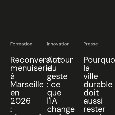
Formation
Innovation
Presse
Reconversion
Autour
Pourquo
menuiserie
du
la
à
geste
ville
Marseille
: ce
durable
en
que
doit
2026
l'IA
aussi
:
change
rester