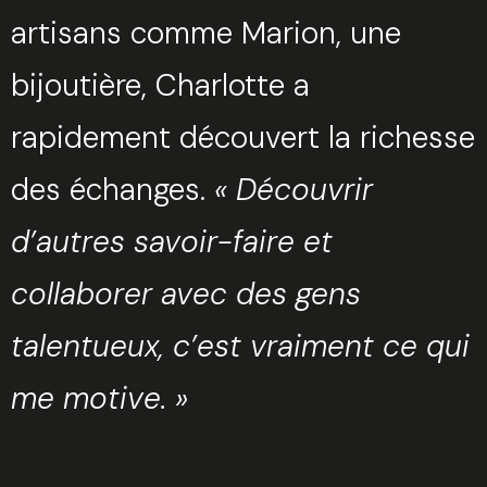
Fermer
artisans comme Marion, une
bijoutière, Charlotte a
Sélectionnez une manufacture
rapidement découvert la richesse
des échanges.
« Découvrir
d’autres savoir-faire et
Sélectionnez une durée
collaborer avec des gens
talentueux, c’est vraiment ce qui
me motive. »
Valider