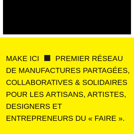
MAKE ICI
PREMIER RÉSEAU
DE MANUFACTURES PARTAGÉES,
COLLABORATIVES & SOLIDAIRES
POUR LES ARTISANS, ARTISTES,
DESIGNERS ET
ENTREPRENEURS DU « FAIRE ».