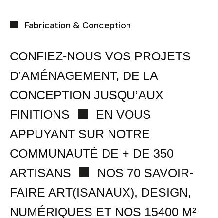
VILLES
Fabrication & Conception
Ateliers CRAAFT
CONFIEZ-NOUS VOS PROJETS
Lormes
D’AMÉNAGEMENT, DE LA
Marseille
CONCEPTION JUSQU’AUX
Montreuil
FINITIONS
EN VOUS
Trouvez votre session
APPUYANT SUR NOTRE
Fermer
Nantes
COMMUNAUTÉ DE + DE 350
Tours
ARTISANS
NOS 70 SAVOIR-
Sélectionnez une manufacture
Wasquehal - Lille
FAIRE ART(ISANAUX), DESIGN,
NUMÉRIQUES ET NOS 15400 M²