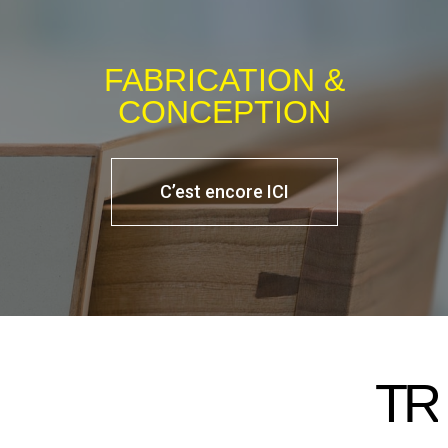
FABRICATION &
CONCEPTION
C’est encore ICI
AVAILLER ICI
T