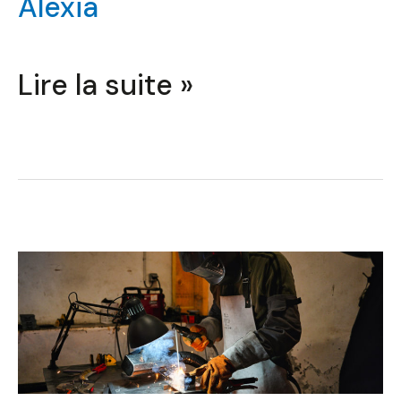
Alexia
Lire la suite »
Concevoir
un
Ouvrage
en
Métal