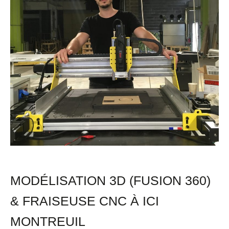
&
Fraiseuse
CNC
à
ICI
Montreuil
MODÉLISATION 3D (FUSION 360)
& FRAISEUSE CNC À ICI
MONTREUIL