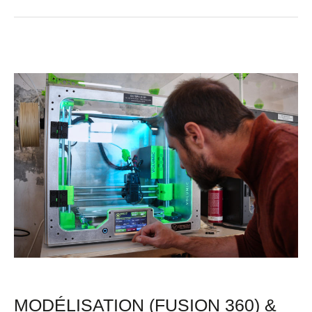
Modélisation
(Fusion
360)
&
Impression
3D
à
ICI
Montreuil
MODÉLISATION (FUSION 360) &