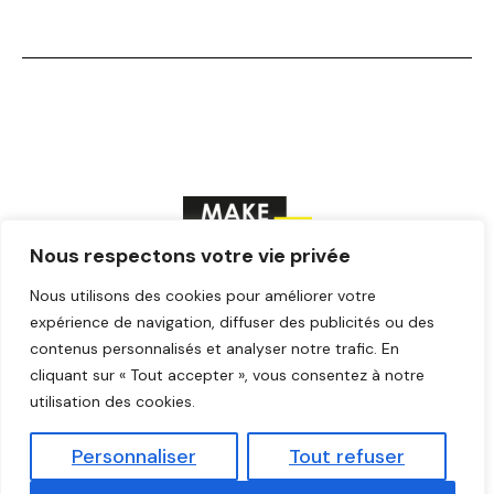
Nous respectons votre vie privée
Nous utilisons des cookies pour améliorer votre
F
T
Y
I
L
a
w
o
n
i
expérience de navigation, diffuser des publicités ou des
c
i
u
s
n
contenus personnalisés et analyser notre trafic. En
© Make ICI – Tous droits réservés
e
t
t
t
k
cliquant sur « Tout accepter », vous consentez à notre
b
t
u
a
e
o
e
b
g
d
utilisation des cookies.
o
r
e
r
i
k
a
n
Personnaliser
Tout refuser
m
Mentions légales