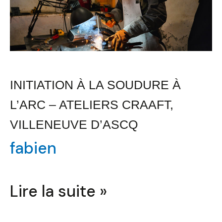
la
soudure
à
l’arc
–
INITIATION À LA SOUDURE À
Ateliers
CRAAFT,
L’ARC – ATELIERS CRAAFT,
Villeneuve
VILLENEUVE D’ASCQ
d’Ascq
fabien
Lire la suite »