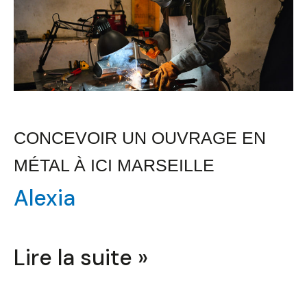
un
Ouvrage
en
Métal
à
ICI
CONCEVOIR UN OUVRAGE EN
Marseille
MÉTAL À ICI MARSEILLE
Alexia
Lire la suite »