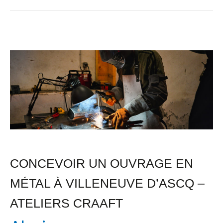
Concevoir
un
Ouvrage
en
Métal
à
Villeneuve
CONCEVOIR UN OUVRAGE EN
d’Ascq
–
MÉTAL À VILLENEUVE D’ASCQ –
Ateliers
ATELIERS CRAAFT
CRAAFT