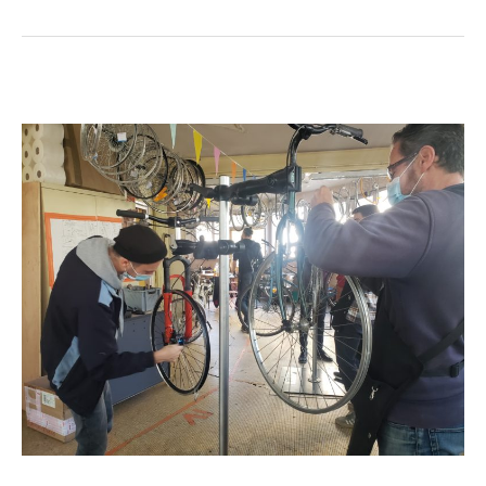
Initiation
à
la
réparation
de
vélos
à
Montreuil