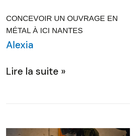
à
ICI
CONCEVOIR UN OUVRAGE EN
Nantes
MÉTAL À ICI NANTES
Alexia
Lire la suite »
Concevoir