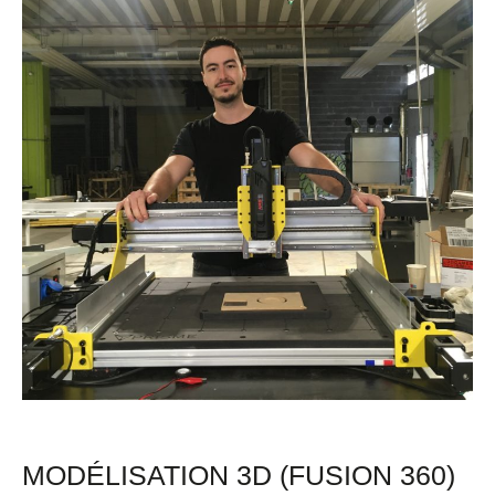
3D
(Fusion
360)
&
Fraiseuse
CNC
à
ICI
Nantes
MODÉLISATION 3D (FUSION 360)