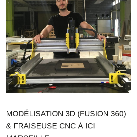
360)
&
Fraiseuse
CNC
à
ICI
Marseille
MODÉLISATION 3D (FUSION 360)
& FRAISEUSE CNC À ICI