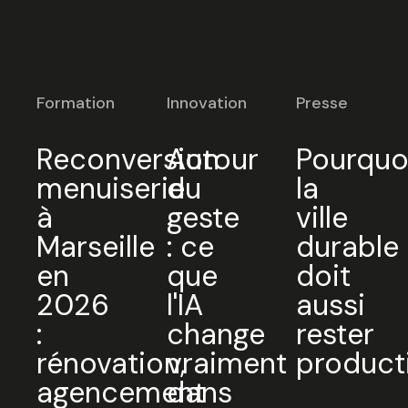
Formation
Innovation
Presse
Reconversion
Autour
Pourquo
menuiserie
du
la
à
geste
ville
Marseille
: ce
durable
en
que
doit
2026
l'IA
aussi
:
change
rester
rénovation,
vraiment
product
agencement
dans