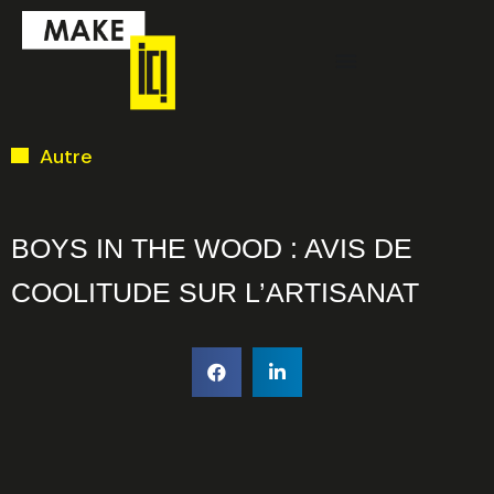
Aller
Menu
au
contenu
Ci-dessous vous
Autre
trouverez une liste
de créneaux
disponibles pour
BOYS IN THE WOOD : AVIS DE
la réunion
COOLITUDE SUR L’ARTISANAT
d’information en
ligne.