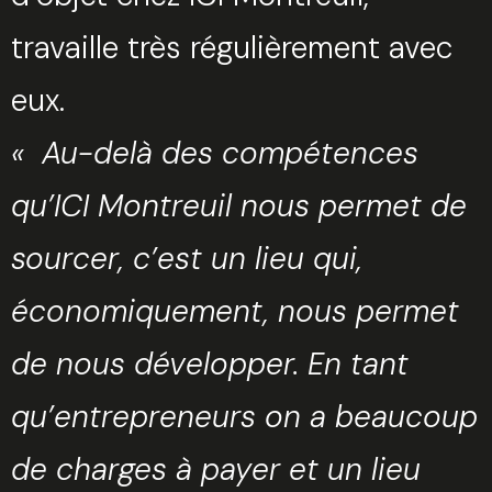
Trouvez votre session
travaille très régulièrement avec
Fermer
eux.
«
Au-delà des compétences
Sélectionnez une manufacture
qu’ICI Montreuil nous permet de
sourcer, c’est un lieu qui,
économiquement, nous permet
Sélectionnez une durée
de nous développer. En tant
qu’entrepreneurs on a beaucoup
de charges à payer et un lieu
Valider