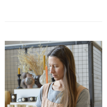
Charlotte
Boutier
:
Céramiste
à
ICI
Nantes