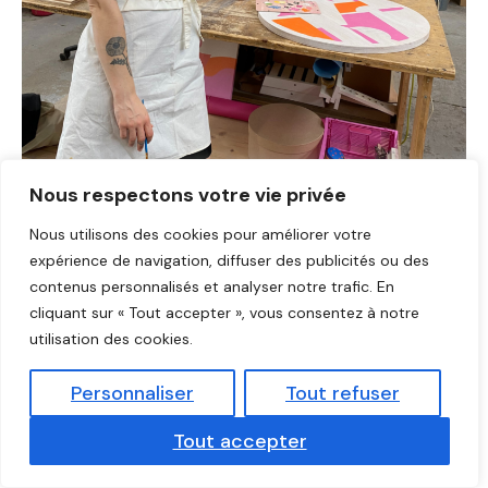
Créatives
Nous respectons votre vie privée
Nous utilisons des cookies pour améliorer votre
expérience de navigation, diffuser des publicités ou des
AMANDINE NOYÉ : UN RETOUR
contenus personnalisés et analyser notre trafic. En
cliquant sur « Tout accepter », vous consentez à notre
AUX SOURCES CRÉATIVES
utilisation des cookies.
Laisser un commentaire
/
Personnaliser
Tout refuser
Montreuil
/
fabien
Tout accepter