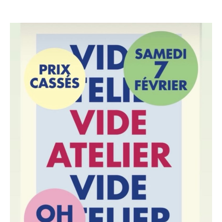
Vide
ateliers
des
créateurs
et
artisans
de
chez
MakeICI
Montreuil