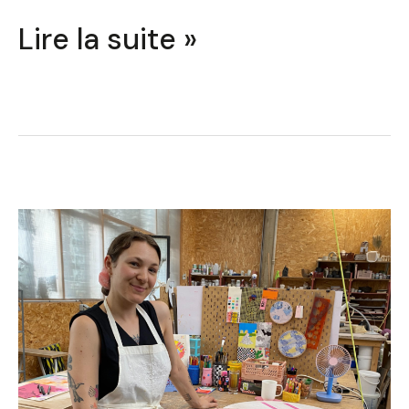
Lire la suite »
Amandine
Noyé
:
Un
Retour
aux
Sources