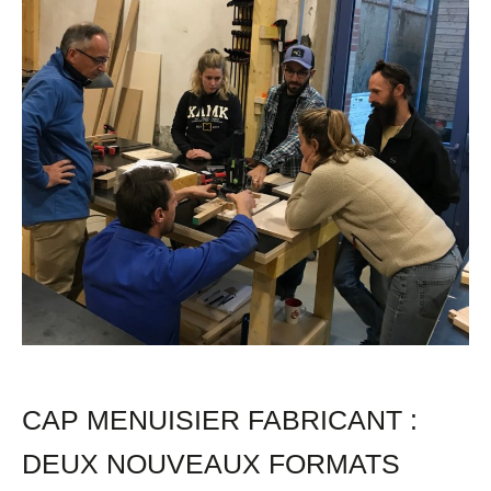
:
deux
nouveaux
formats
intensifs
pour
réussir
l’examen
ou
accélérer
sa
reconversion
CAP MENUISIER FABRICANT :
DEUX NOUVEAUX FORMATS