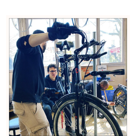
3
questions
à…
Didier
Tatard,
formateur
à
la
réparation
vélo
!