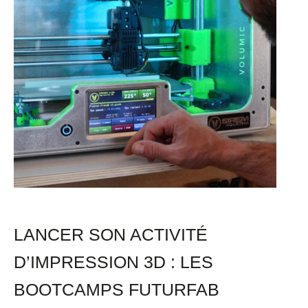
arrivent
chez
Make
ICI
LANCER SON ACTIVITÉ
D’IMPRESSION 3D : LES
BOOTCAMPS FUTURFAB