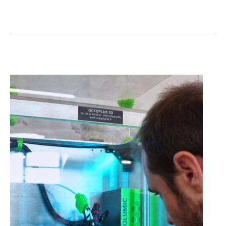
Lancer
son
activité
d’impression
3D
:
les
bootcamps
FuturFab