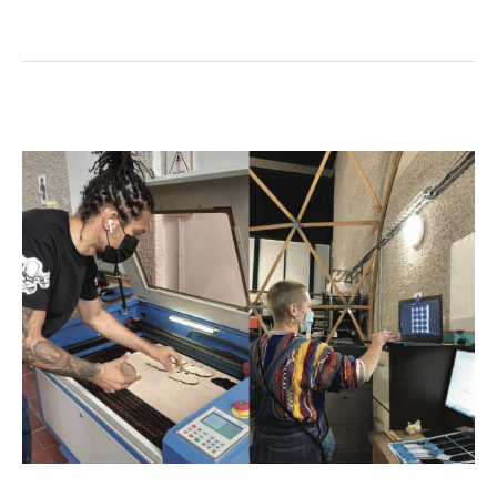
Fablab
La
Verrière
:
LE
FABLAB
DE
PROXIMITÉ
QUI
VEUT