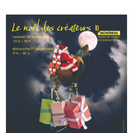
LE
NOËL
DES
CRÉATEURS
D’ICI
MONTREUIL